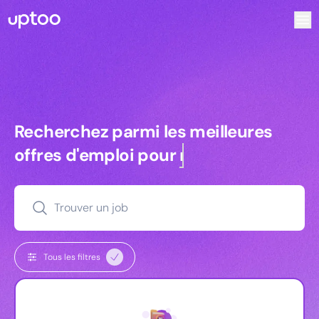
Recherchez parmi les meilleures offres d’emploi pour Key
Recherchez parmi les meilleures off
Recherchez parmi les meilleures
offres d'emploi pour
managers
Trouver un job
Tous les filtres