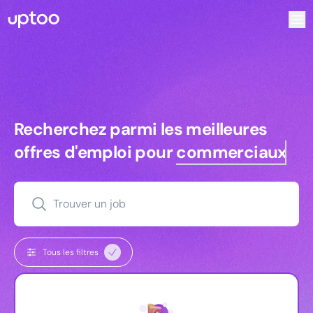
Recherchez parmi les meilleures offres d’emploi pour Key
Recherchez parmi les meilleures off
Recherchez parmi les meilleures
offres d'emploi pour
commerciaux
Trouver un job
Tous les filtres