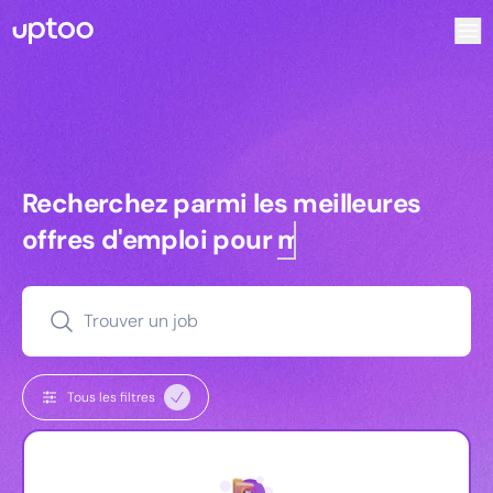
Recherchez parmi les meilleures offres d’emploi pour Key 
Recherchez parmi les meilleures off
Recherchez parmi les meilleures
offres d'emploi pour
managers
Trouver un job
Tous les filtres