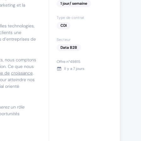
1
jour
/ semaine
rketing et la
Type de contrat
lles technologies,
CDI
clients une
s d’entreprises de
Secteur
Data B2B
ts, nous comptons
Offre n°
49815
ition. Ce que nous
Il y a
7 jours
ue de
croissance
.
our atteindre nos
al orienté
uerez un rôle
portunités