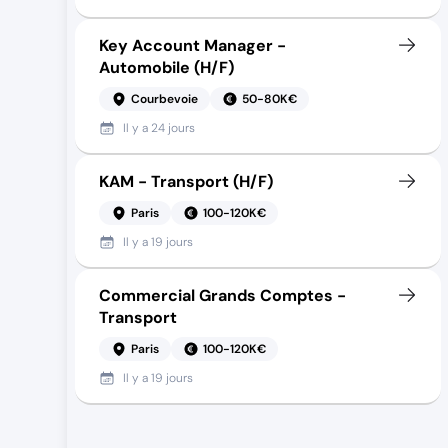
Key Account Manager -
Automobile (H/F)
Courbevoie
50-80K€
Il y a
24 jours
KAM - Transport (H/F)
Paris
100-120K€
Il y a
19 jours
Commercial Grands Comptes -
Transport
Paris
100-120K€
Il y a
19 jours