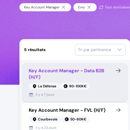
Key Account Manager
Evry
Tout réinitialise
5
résultats
Tri par pertinence
Key Account Manager - Data B2B
(H/F)
La Défense
90-100K€
Il y a
7 jours
Key Account Manager - FVL (H/F)
Courbevoie
50-80K€
Il y a
23 jours