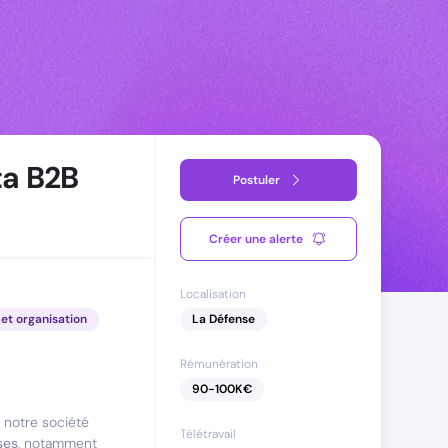
ta B2B
Postuler
Créer une alerte
Localisation
et organisation
La Défense
Rémunération
90
-
100
K€
 notre société
Télétravail
ses
, notamment