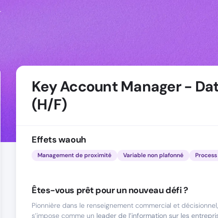
r
Key Account Manager - Da
(H/F)
Effets waouh
Management de proximité
Variable non plafonné
Process 
Êtes-vous prêt pour un nouveau défi ?
Pionnière dans le renseignement commercial et décisionnel,
s’impose comme un
leader de l’information sur les entrepri