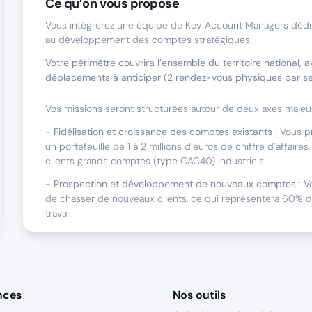
Ce qu’on vous propose
Vous intégrerez une équipe de Key Account Managers dédié
au développement des comptes stratégiques.
Votre périmètre couvrira l’ensemble du territoire national, 
déplacements à anticiper (2 rendez-vous physiques par s
Vos missions seront structurées autour de deux axes majeur
- Fidélisation et croissance des comptes existants
: Vous p
un portefeuille de 1 à 2 millions d’euros de chiffre d’affair
clients grands comptes (type CAC40) industriels.
- Prospection et développement de nouveaux comptes
: V
de chasser de nouveaux clients, ce qui représentera 60% 
travail.
Nous sommes faits pour travailler ensemble s
Vous avez une appétence pour la vente de solutions digita
nces
Nos outils
Vous recherchez une entreprise qui vous permette d’expri