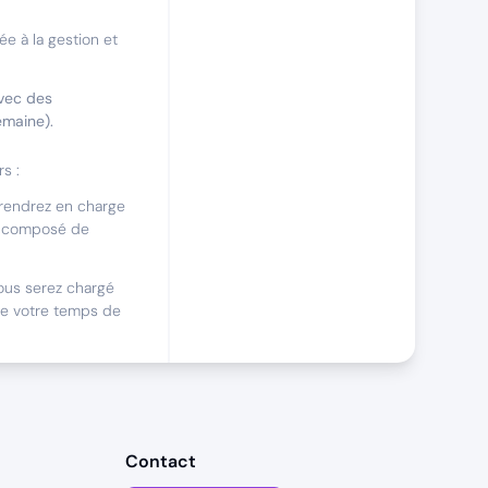
e à la gestion et
avec des
emaine).
s :
rendrez en charge
es, composé de
ous serez chargé
de votre temps de
i
les/Saas ?
Contact
mer pleinement vos