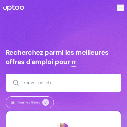
Recherchez parmi les meilleures offres d’emploi pour Key 
Recherchez parmi les meilleures off
Recherchez parmi les meilleures
offres d'emploi pour
managers
Trouver un job
Tous les filtres