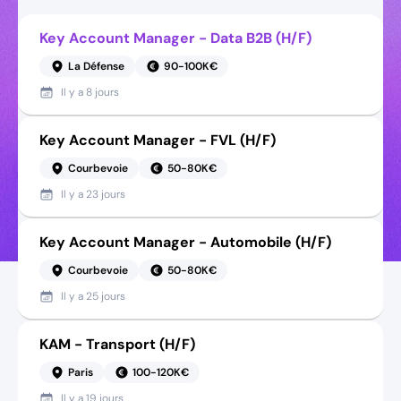
Key Account Manager - Data B2B (H/F)
La Défense
90-100K€
Il y a
8 jours
Key Account Manager - FVL (H/F)
Courbevoie
50-80K€
Il y a
23 jours
Key Account Manager - Automobile (H/F)
Courbevoie
50-80K€
Il y a
25 jours
KAM - Transport (H/F)
Paris
100-120K€
Il y a
19 jours