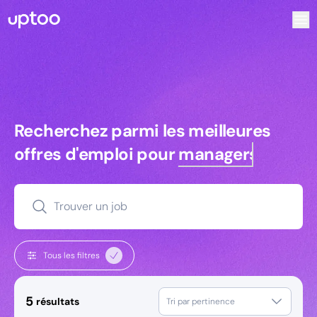
Recherchez parmi les meilleures offres d’emploi pour Ke
Recherchez parmi les meilleures off
Recherchez parmi les meilleures
offres d'emploi pour
managers
Trouver un job
Tous les filtres
5
résultats
Tri par pertinence