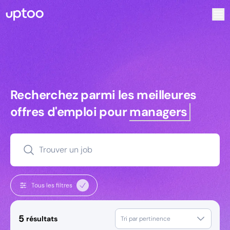
Recherchez parmi les meilleures offres d’emploi pour Key 
Recherchez parmi les meilleures off
Recherchez parmi les meilleures
offres d'emploi pour
managers
Trouver un job
Tous les filtres
5
résultats
Tri par pertinence