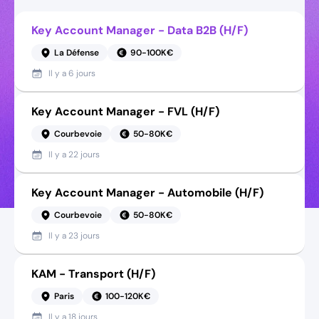
Key Account Manager - Data B2B (H/F)
La Défense
90-100K€
Il y a
6 jours
Key Account Manager - FVL (H/F)
Courbevoie
50-80K€
Il y a
22 jours
Key Account Manager - Automobile (H/F)
Courbevoie
50-80K€
Il y a
23 jours
KAM - Transport (H/F)
Paris
100-120K€
Il y a
18 jours