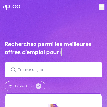
Recherchez parmi les meilleures offres d’emploi pour Key
Recherchez parmi les meilleures off
Recherchez parmi les meilleures
offres d'emploi pour
commerciaux
Trouver un job
Tous les filtres