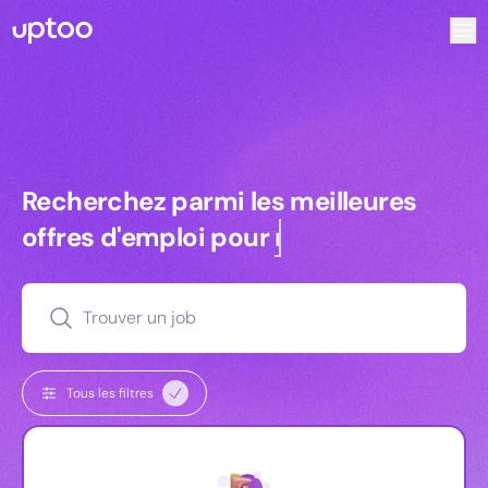
Recherchez parmi les meilleures offres d’emploi pour Key
Recherchez parmi les meilleures off
Recherchez parmi les meilleures
offres d'emploi pour
commerciaux
Trouver un job
Tous les filtres