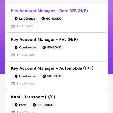
Key Account Manager - Data B2B (H/F)
La Défense
90-100K€
Il y a
7 jours
Key Account Manager - FVL (H/F)
Courbevoie
50-80K€
Il y a
23 jours
Key Account Manager - Automobile (H/F)
Courbevoie
50-80K€
Il y a
24 jours
KAM - Transport (H/F)
Paris
100-120K€
Il y a
19 jours