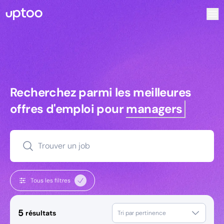
Recherchez parmi les meilleures offres d’emploi pour Key
Recherchez parmi les meilleures off
Recherchez parmi les meilleures
offres d'emploi pour
managers
Trouver un job
Tous les filtres
5
résultats
Tri par pertinence