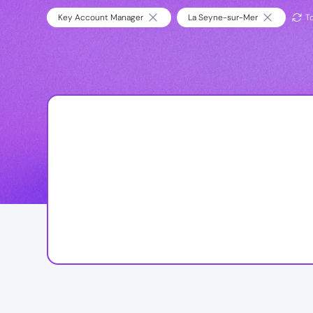
Key Account Manager
La Seyne-sur-Mer
To