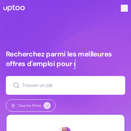
Recherchez parmi les meilleures offres d’emploi pour Key
Recherchez parmi les meilleures off
Recherchez parmi les meilleures
offres d'emploi pour
managers
Trouver un job
Tous les filtres