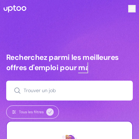
Recherchez parmi les meilleures offres d’emploi pour Key
Recherchez parmi les meilleures off
Recherchez parmi les meilleures
offres d'emploi pour
managers
Trouver un job
Tous les filtres