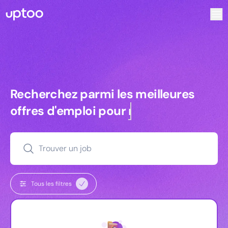
Recherchez parmi les meilleures offres d’emploi pour Key
Recherchez parmi les meilleures off
Recherchez parmi les meilleures
offres d'emploi pour
managers
Trouver un job
Tous les filtres