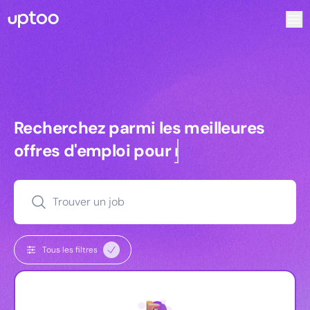
Recherchez parmi les meilleures offres d’emploi pour Key 
Recherchez parmi les meilleures off
Recherchez parmi les meilleures
offres d'emploi pour
commerciaux
Trouver un job
Tous les filtres