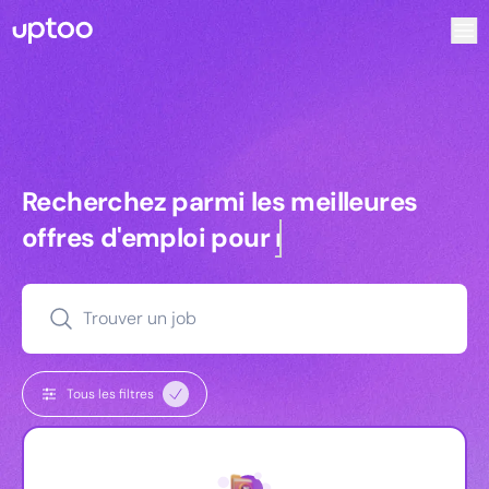
Recherchez parmi les meilleures offres d’emploi pour Key 
Recherchez parmi les meilleures off
Recherchez parmi les meilleures
offres d'emploi pour
managers
Trouver un job
Tous les filtres