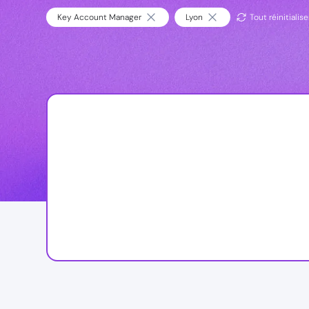
Key Account Manager
Lyon
Tout réinitialise