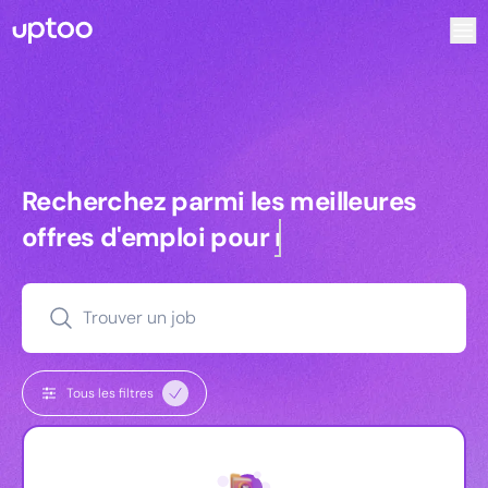
Recherchez parmi les meilleures offres d’emploi pour Key
Recherchez parmi les meilleures off
Recherchez parmi les meilleures
offres d'emploi pour
managers
Trouver un job
Tous les filtres