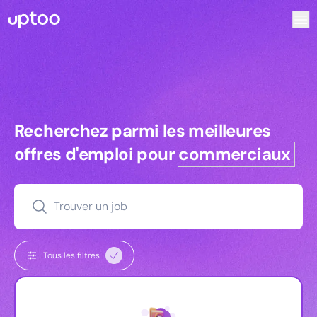
Recherchez parmi les meilleures offres d’emploi pour Key
Recherchez parmi les meilleures off
Recherchez parmi les meilleures
offres d'emploi pour
commerciaux
Trouver un job
Tous les filtres