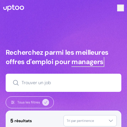
Recherchez parmi les meilleures offres d’emploi pour Key
Recherchez parmi les meilleures off
Recherchez parmi les meilleures
offres d'emploi pour
managers
Trouver un job
Tous les filtres
5
résultats
Tri par pertinence