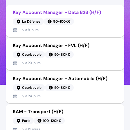
Key Account Manager - Data B2B (H/F)
La Défense
90-100K€
Il y a
8 jours
Key Account Manager - FVL (H/F)
Courbevoie
50-80K€
Il y a
23 jours
Key Account Manager - Automobile (H/F)
Courbevoie
50-80K€
Il y a
24 jours
KAM - Transport (H/F)
Paris
100-120K€
Il y a
19 jours