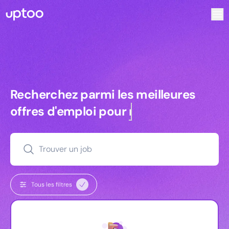
Recherchez parmi les meilleures offres d’emploi pour Key
Recherchez parmi les meilleures off
Recherchez parmi les meilleures
offres d'emploi pour
commerciaux
Trouver un job
Tous les filtres