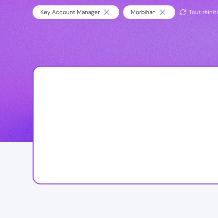
Key Account Manager
Morbihan
Tout réiniti