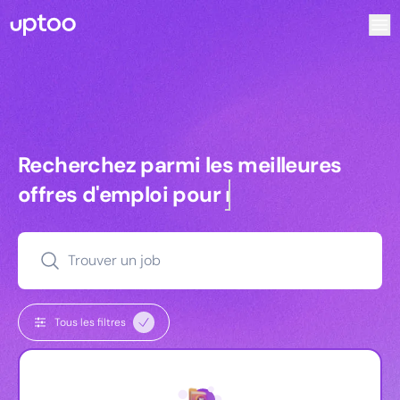
Recherchez parmi les meilleures offres d’emploi pour Key
Recherchez parmi les meilleures off
Recherchez parmi les meilleures
offres d'emploi pour
managers
Trouver un job
Tous les filtres