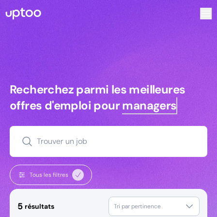
Recherchez parmi les meilleures offres d’emploi pour Key 
Recherchez parmi les meilleures off
Recherchez parmi les meilleures
offres d'emploi pour
managers
Trouver un job
Tous les filtres
5
résultats
Tri par pertinence