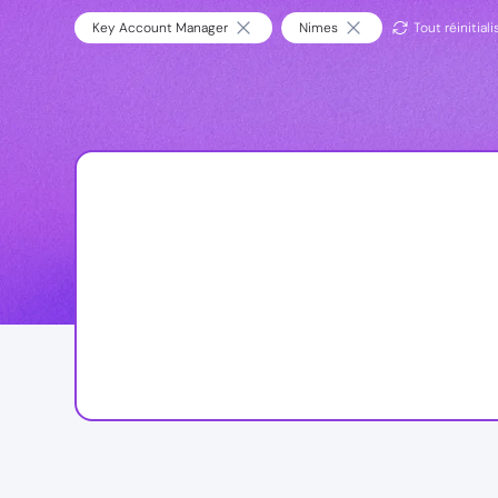
Key Account Manager
Nimes
Tout réinitiali