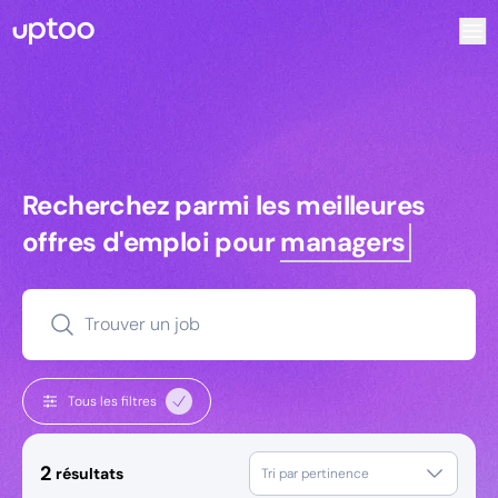
Recherchez parmi les meilleures offres d’emploi pour Key 
Recherchez parmi les meilleures off
Recherchez parmi les meilleures
offres d'emploi pour
managers
Trouver un job
Tous les filtres
2
résultats
Tri par pertinence