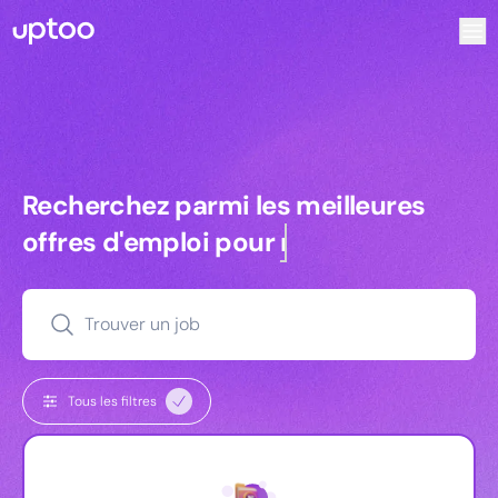
Recherchez parmi les meilleures offres d’emploi pour Key 
Recherchez parmi les meilleures off
Recherchez parmi les meilleures
offres d'emploi pour
managers
Trouver un job
Tous les filtres