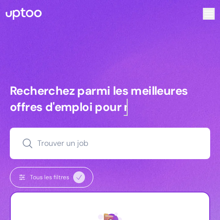
Recherchez parmi les meilleures offres d’emploi pour Key 
Recherchez parmi les meilleures off
Recherchez parmi les meilleures
offres d'emploi pour
managers
Trouver un job
Tous les filtres