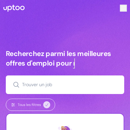
Recherchez parmi les meilleures offres d’emploi pour Key
Recherchez parmi les meilleures off
Recherchez parmi les meilleures
offres d'emploi pour
managers
Trouver un job
Tous les filtres