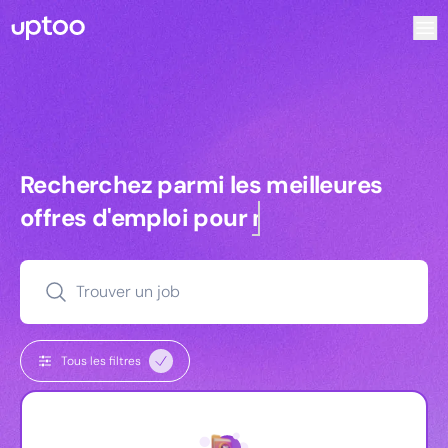
Recherchez parmi les meilleures offres d’emploi pour Key 
Recherchez parmi les meilleures off
Recherchez parmi les meilleures
offres d'emploi pour
managers
Trouver un job
Tous les filtres