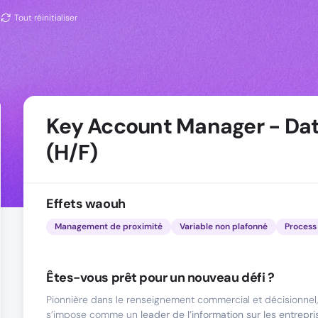
Tout réinitialiser
Key Account Manager - Da
(H/F)
Effets waouh
Management de proximité
Variable non plafonné
Process 
Êtes-vous prêt pour un nouveau défi ?
Pionnière dans le renseignement commercial et décisionnel,
s’impose comme un
leader de l’information sur les entrepri