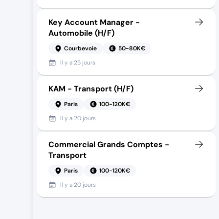
Key Account Manager -
Automobile (H/F)
Courbevoie
50-80K€
Il y a
25 jours
KAM - Transport (H/F)
Paris
100-120K€
Il y a
20 jours
Commercial Grands Comptes -
Transport
Paris
100-120K€
Il y a
20 jours