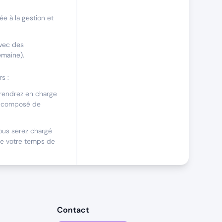
e à la gestion et
avec des
emaine).
s :
rendrez en charge
es, composé de
ous serez chargé
de votre temps de
i
les/Saas ?
Contact
mer pleinement vos