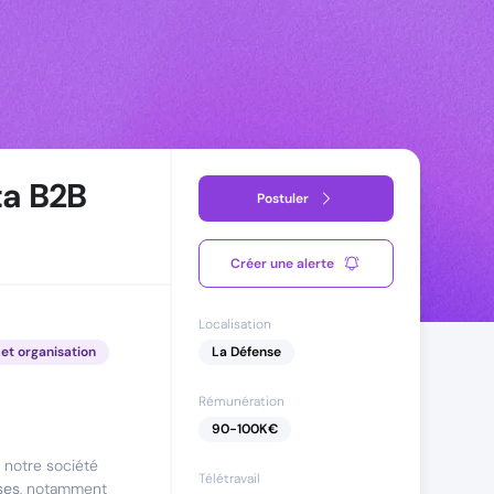
ta B2B
Postuler
Créer une alerte
Localisation
et organisation
La Défense
Rémunération
90
-
100
K€
 notre société
Télétravail
ses
, notamment