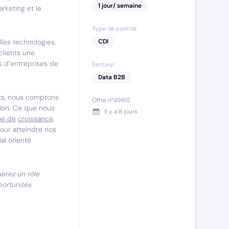
1
jour
/ semaine
rketing et la
Type de contrat
lles technologies,
CDI
clients une
s d’entreprises de
Secteur
Data B2B
ts, nous comptons
Offre n°
49815
ition. Ce que nous
Il y a
8 jours
ue de
croissance
.
our atteindre nos
al orienté
uerez un rôle
portunités