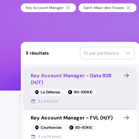
Key Account Manager
Saint-Maur-des-Fosses
5
résultats
Tri par pertinence
Key Account Manager - Data B2B
(H/F)
La Défense
90-100K€
Il y a
8 jours
Key Account Manager - FVL (H/F)
Courbevoie
50-80K€
Il y a
24 jours