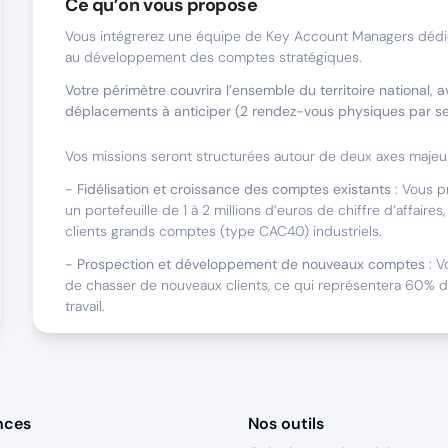
Ce qu’on vous propose
Vous intégrerez une équipe de Key Account Managers dédié
au développement des comptes stratégiques.
Votre périmètre couvrira l’ensemble du territoire national, 
déplacements à anticiper (2 rendez-vous physiques par s
Vos missions seront structurées autour de deux axes majeur
- Fidélisation et croissance des comptes existants
: Vous p
un portefeuille de 1 à 2 millions d’euros de chiffre d’affair
clients grands comptes (type CAC40) industriels.
- Prospection et développement de nouveaux comptes
: V
de chasser de nouveaux clients, ce qui représentera 60% 
travail.
Nous sommes faits pour travailler ensemble s
Vous avez une appétence pour la vente de solutions digita
nces
Nos outils
Vous recherchez une entreprise qui vous permette d’expri