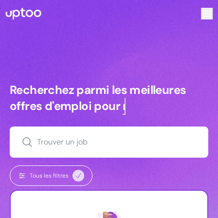
Recherchez parmi les meilleures offres d’emploi pour Key 
Recherchez parmi les meilleures off
Recherchez parmi les meilleures
offres d'emploi pour
managers
Trouver un job
Tous les filtres