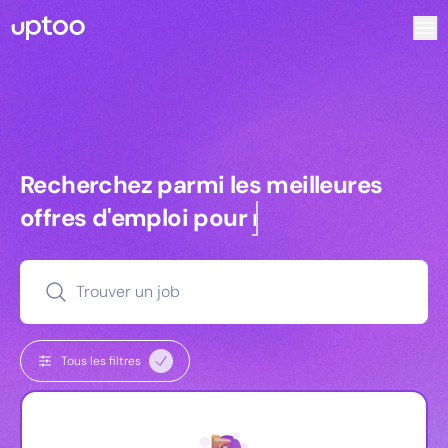
Recherchez parmi les meilleures offres d’emploi pour Key 
Recherchez parmi les meilleures off
Recherchez parmi les meilleures
offres d'emploi pour
managers
Trouver un job
Tous les filtres