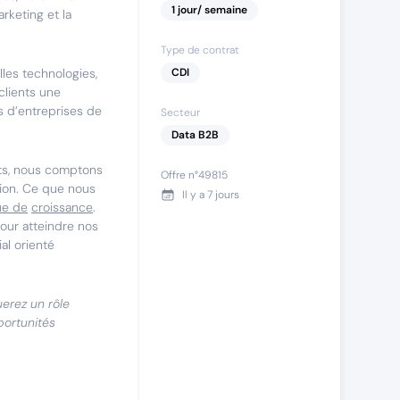
1
jour
/ semaine
rketing et la
Type de contrat
lles technologies,
CDI
clients une
s d’entreprises de
Secteur
Data B2B
ts, nous comptons
Offre n°
49815
ition. Ce que nous
Il y a
7 jours
ue de
croissance
.
our atteindre nos
al orienté
uerez un rôle
portunités