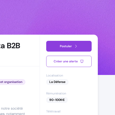
ta B2B
Postuler
Créer une alerte
Localisation
et organisation
La Défense
Rémunération
90
-
100
K€
 notre société
Télétravail
ses
, notamment