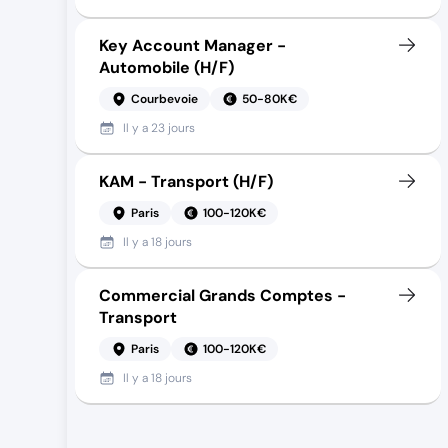
Key Account Manager -
Automobile (H/F)
Courbevoie
50-80K€
Il y a
23 jours
KAM - Transport (H/F)
Paris
100-120K€
Il y a
18 jours
Commercial Grands Comptes -
Transport
Paris
100-120K€
Il y a
18 jours