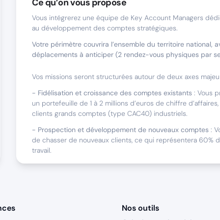
Ce qu’on vous propose
Vous intégrerez une équipe de Key Account Managers dédié
au développement des comptes stratégiques.
Votre périmètre couvrira l’ensemble du territoire national, 
déplacements à anticiper (2 rendez-vous physiques par s
Vos missions seront structurées autour de deux axes majeur
- Fidélisation et croissance des comptes existants
: Vous p
un portefeuille de 1 à 2 millions d’euros de chiffre d’affair
clients grands comptes (type CAC40) industriels.
- Prospection et développement de nouveaux comptes
: V
de chasser de nouveaux clients, ce qui représentera 60% 
travail.
Nous sommes faits pour travailler ensemble s
Vous avez une appétence pour la vente de solutions digita
nces
Nos outils
Vous recherchez une entreprise qui vous permette d’expri