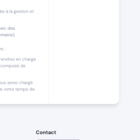
e à la gestion et
avec des
emaine).
s :
rendrez en charge
es, composé de
ous serez chargé
de votre temps de
i
les/Saas ?
Contact
mer pleinement vos