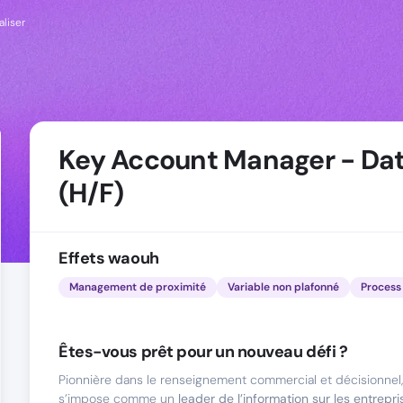
aliser
Key Account Manager - Da
(H/F)
Effets waouh
Management de proximité
Variable non plafonné
Process 
Êtes-vous prêt pour un nouveau défi ?
Pionnière dans le renseignement commercial et décisionnel,
s’impose comme un
leader de l’information sur les entrepri