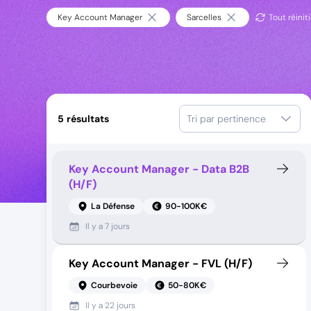
Key Account Manager
Sarcelles
Tout réiniti
5
résultats
Tri par pertinence
Key Account Manager - Data B2B
(H/F)
La Défense
90-100K€
Il y a
7 jours
Key Account Manager - FVL (H/F)
Courbevoie
50-80K€
Il y a
22 jours