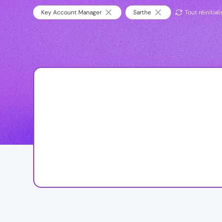
Key Account Manager
Sarthe
Tout réinitiali