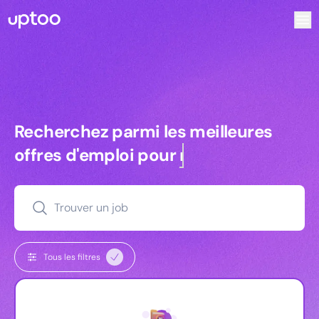
Recherchez parmi les meilleures offres d’emploi pour Key
Recherchez parmi les meilleures off
Recherchez parmi les meilleures
offres d'emploi pour
managers
Trouver un job
Tous les filtres