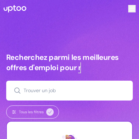
Recherchez parmi les meilleures offres d’emploi pour Key
Recherchez parmi les meilleures off
Recherchez parmi les meilleures
offres d'emploi pour
managers
Trouver un job
Tous les filtres