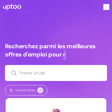
Recherchez parmi les meilleures offres d’emploi pour Key
Recherchez parmi les meilleures off
Recherchez parmi les meilleures
offres d'emploi pour
managers
Trouver un job
Tous les filtres