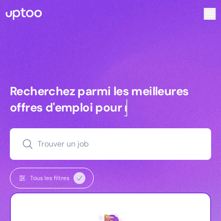
Recherchez parmi les meilleures offres d’emploi pour Key
Recherchez parmi les meilleures off
Recherchez parmi les meilleures
offres d'emploi pour
managers
Trouver un job
Tous les filtres