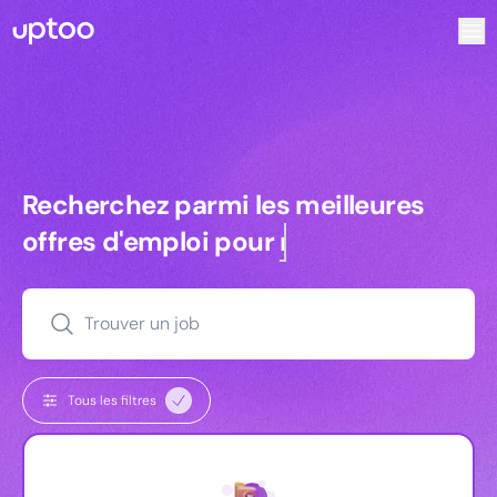
Recherchez parmi les meilleures offres d’emploi pour Key
Recherchez parmi les meilleures off
Recherchez parmi les meilleures
offres d'emploi pour
commerciaux
Trouver un job
Tous les filtres