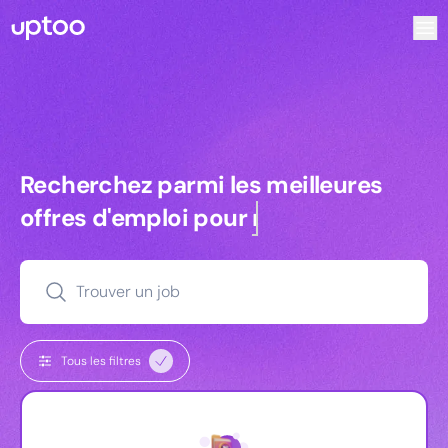
Recherchez parmi les meilleures offres d’emploi pour Key
Recherchez parmi les meilleures off
Recherchez parmi les meilleures
offres d'emploi pour
managers
Trouver un job
Tous les filtres