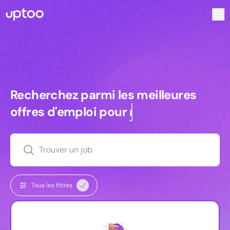
Recherchez parmi les meilleures offres d’emploi pour Key 
Recherchez parmi les meilleures off
Recherchez parmi les meilleures
offres d'emploi pour
commerciaux
Trouver un job
Tous les filtres