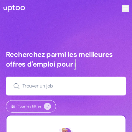
Recherchez parmi les meilleures offres d’emploi pour Key
Recherchez parmi les meilleures off
Recherchez parmi les meilleures
offres d'emploi pour
managers
Trouver un job
Tous les filtres