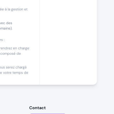
e à la gestion et
avec des
emaine).
s :
rendrez en charge
es, composé de
ous serez chargé
de votre temps de
i
les/Saas ?
Contact
mer pleinement vos