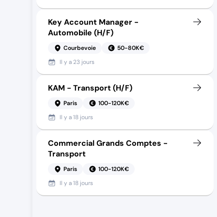
Key Account Manager -
Automobile (H/F)
Courbevoie
50-80K€
Il y a
23 jours
KAM - Transport (H/F)
Paris
100-120K€
Il y a
18 jours
Commercial Grands Comptes -
Transport
Paris
100-120K€
Il y a
18 jours