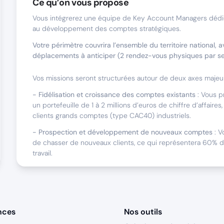
Ce qu’on vous propose
Vous intégrerez une équipe de Key Account Managers dédié
au développement des comptes stratégiques.
Votre périmètre couvrira l’ensemble du territoire national, 
déplacements à anticiper (2 rendez-vous physiques par s
Vos missions seront structurées autour de deux axes majeur
- Fidélisation et croissance des comptes existants
: Vous p
un portefeuille de 1 à 2 millions d’euros de chiffre d’affair
clients grands comptes (type CAC40) industriels.
- Prospection et développement de nouveaux comptes
: V
de chasser de nouveaux clients, ce qui représentera 60% 
travail.
Nous sommes faits pour travailler ensemble s
Vous avez une appétence pour la vente de solutions digita
nces
Nos outils
Vous recherchez une entreprise qui vous permette d’expri