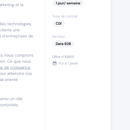
1
jour
/ semaine
rketing et la
Type de contrat
lles technologies,
CDI
clients une
s d’entreprises de
Secteur
Data B2B
ts, nous comptons
Offre n°
49815
ition. Ce que nous
Il y a
7 jours
ue de
croissance
.
our atteindre nos
al orienté
uerez un rôle
portunités