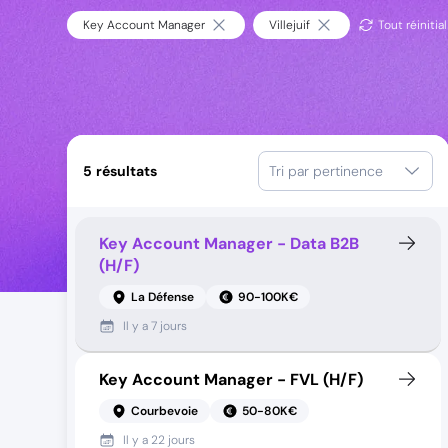
Key Account Manager
Villejuif
Tout réinitial
5
résultats
Tri par pertinence
Key Account Manager - Data B2B
(H/F)
La Défense
90-100K€
Il y a
7 jours
Key Account Manager - FVL (H/F)
Courbevoie
50-80K€
Il y a
22 jours