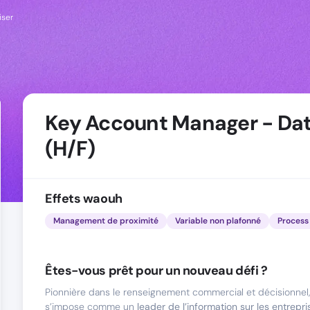
iser
Key Account Manager - Da
(H/F)
Effets waouh
Management de proximité
Variable non plafonné
Process 
Êtes-vous prêt pour un nouveau défi ?
Pionnière dans le renseignement commercial et décisionnel,
s’impose comme un
leader de l’information sur les entrepri