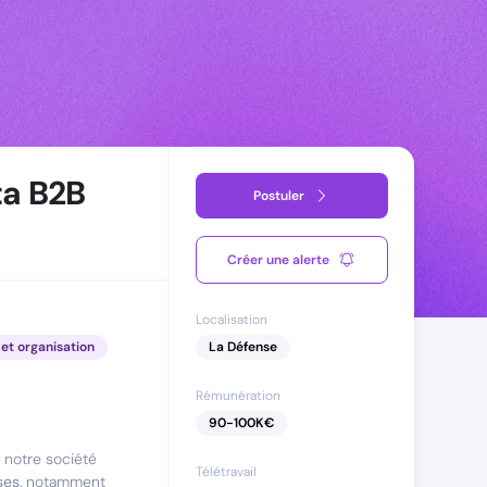
ta B2B
Postuler
Créer une alerte
Localisation
et organisation
La Défense
Rémunération
90
-
100
K€
 notre société
Télétravail
ses
, notamment