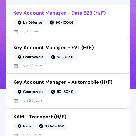
Key Account Manager - Data B2B (H/F)
La Défense
90-100K€
Il y a
7 jours
Key Account Manager - FVL (H/F)
Courbevoie
50-80K€
Il y a
22 jours
Key Account Manager - Automobile (H/F)
Courbevoie
50-80K€
Il y a
23 jours
KAM - Transport (H/F)
Paris
100-120K€
Il y a
18 jours