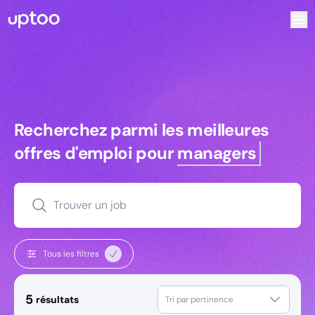
Recherchez parmi les meilleures offres d’emploi pour Key
Recherchez parmi les meilleures off
Recherchez parmi les meilleures
offres d'emploi pour
managers
Trouver un job
Tous les filtres
5
résultats
Tri par pertinence