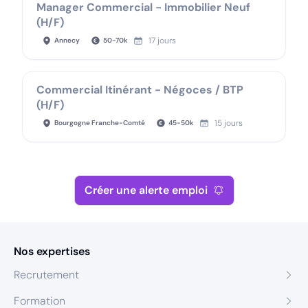
Manager Commercial - Immobilier Neuf
(H/F)
17 jours
Annecy
50
-
70
k
Commercial Itinérant - Négoces / BTP
(H/F)
15 jours
Bourgogne Franche-Comté
45
-
50
k
Créer une alerte emploi
Nos expertises
Recrutement
Formation