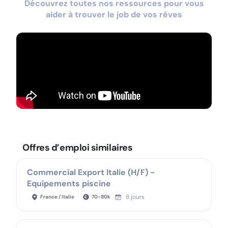
Découvrez toutes nos ressources pour vous
aider à trouver le job de vos rêves
Offres d’emploi similaires
Commercial Export Italie (H/F) -
Equipements piscine
8 jours
France / Italie
70
-
80
k