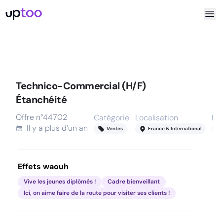
Technico-Commercial (H/F)
Étanchéité
Offre n°
44702
Catégorie
Localisation
Ré
Il y a
plus d’un an
Ventes
France & International
Effets waouh
Vive les jeunes diplômés !
Cadre bienveillant
Ici, on aime faire de la route pour visiter ses clients !