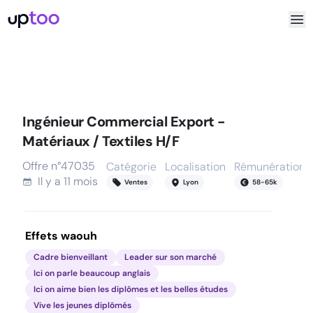
Ingénieur Commercial Export -
Matériaux / Textiles H/F
Offre n°
47035
Catégorie
Localisation
Rémunération
Il y a
11 mois
Ventes
Lyon
58
-
65
k
Effets waouh
Cadre bienveillant
Leader sur son marché
Ici on parle beaucoup anglais
Ici on aime bien les diplômes et les belles études
Vive les jeunes diplômés