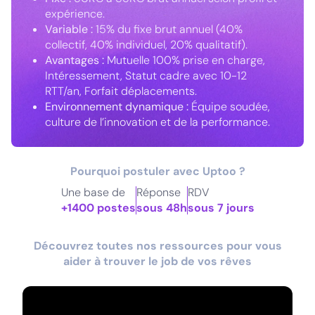
expérience.
Variable :
15% du fixe brut annuel (40%
collectif, 40% individuel, 20% qualitatif).
Avantages :
Mutuelle 100% prise en charge,
Intéressement, Statut cadre avec 10-12
RTT/an, Forfait déplacements.
Environnement dynamique :
Équipe soudée,
culture de l’innovation et de la performance.
Pourquoi postuler avec Uptoo ?
Une base de
Réponse
RDV
+1400 postes
sous 48h
sous 7 jours
Découvrez toutes nos ressources pour vous
aider à trouver le job de vos rêves