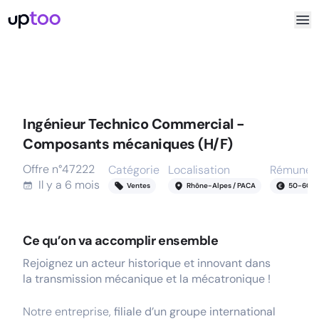
Ingénieur Technico Commercial -
Composants mécaniques (H/F)
Offre n°
47222
Catégorie
Localisation
Rémunéra
Il y a
6 mois
Ventes
Rhône-Alpes / PACA
50
-
60
k
Ce qu’on va accomplir ensemble
Rejoignez un acteur historique et innovant dans
la transmission mécanique et la mécatronique !
Notre entreprise,
filiale d’un groupe international