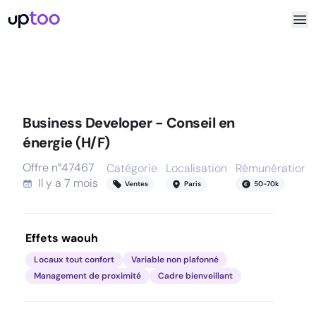
Business Developer - Conseil en
énergie (H/F)
Offre n°
47467
Catégorie
Localisation
Rémunération
Il y a
7 mois
Ventes
Paris
50
-
70
k
Effets waouh
Locaux tout confort
Variable non plafonné
Management de proximité
Cadre bienveillant