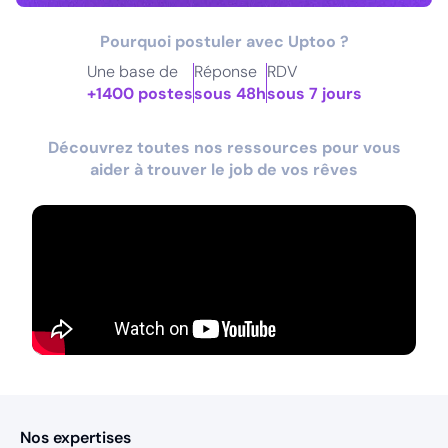
Pourquoi postuler avec Uptoo ?
Une base de
Réponse
RDV
+1400 postes
sous 48h
sous 7 jours
Découvrez toutes nos ressources pour vous
aider à trouver le job de vos rêves
Nos expertises