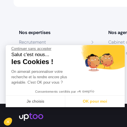
Nos expertises
Nos age
Recrutement
Cabinet 
Continuer sans accepter
Formation
Centres 
Salut c'est nous...
les Cookies !
Coaching
On aimerait personnaliser votre
Conseil
recherche et la rendre encore plus
agréable. C'est OK pour vous ?
Consentements certifiés par
Je choisis
OK pour moi
Axeptio consent
Plateforme de Gestion du Consentement : Personnalisez vo
Notre plateforme vous permet d'adapter et de gérer vos param