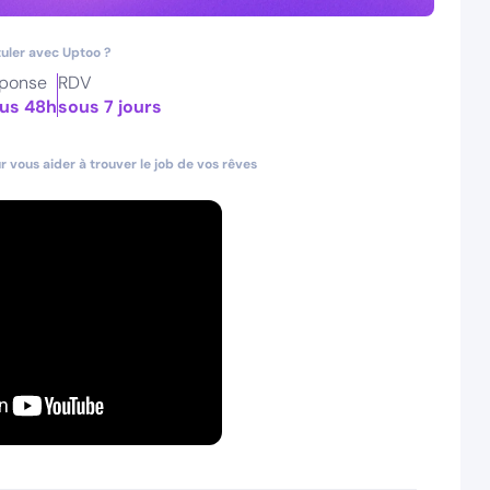
uler avec Uptoo ?
ponse
RDV
us 48h
sous 7 jours
 vous aider à trouver le job de vos rêves