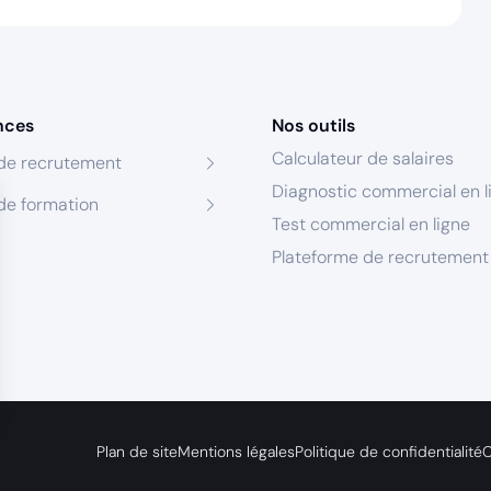
nces
Nos outils
Calculateur de salaires
de recrutement
Diagnostic commercial en l
de formation
Test commercial en ligne
Plateforme de recrutement
s Options
Plan de site
Mentions légales
Politique de confidentialité
C
ètres de confidentialité, en garantissant la conformité avec le