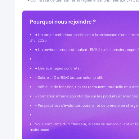
● Connaissance des normes et réglementations liées aux EPI Cat
Pourquoi nous rejoindre ?
● Un projet ambitieux : participez à la croissance d’une entr
d’ici 2025.
● Un environnement stimulant : PME à taille humaine, esprit f
● Des avantages concrets :
- Salaire : 40 à 45k€ brut/an selon profil.
- Véhicule de fonction, tickets restaurant, mutuelle et autre
- Formation interne approfondie sur les produits et marchés.
- Perspectives d’évolution : possibilité de prendre en charge
Vous avez l’âme d’un chasseur, le sens du service client et l
maintenant !