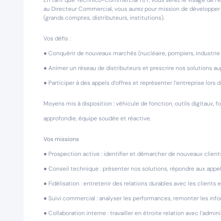
En tant que Technico-Commercial H/F, vous serez le visage de l’
au Directeur Commercial, vous aurez pour mission de développer le c
(grands comptes, distributeurs, institutions).
Vos défis :
● Conquérir de nouveaux marchés (nucléaire, pompiers, industrie
● Animer un réseau de distributeurs et prescrire nos solutions au
● Participer à des appels d’offres et représenter l’entreprise lors 
Moyens mis à disposition : véhicule de fonction, outils digitaux, 
approfondie, équipe soudée et réactive.
Vos missions
● Prospection active : identifier et démarcher de nouveaux client
● Conseil technique : présenter nos solutions, répondre aux appel
● Fidélisation : entretenir des relations durables avec les clients
● Suivi commercial : analyser les performances, remonter les inf
● Collaboration interne : travailler en étroite relation avec l’admi