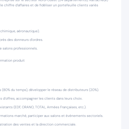
entreprise sur le secteur Nord-Ouest (24 départements). Rattaché(e)
hiffre d’affaires et de fidéliser un portefeuille clients variés
 chimique, aéronautique).
près des donneurs d’ordres.
de salons professionnels.
formation produit
s (80% du temps), développer le réseau de distributeurs (20%).
s d’offres, accompagner les clients dans leurs choix.
 existants (EDF, ORANO, TOTAL, Armées Françaises, etc.).
ormations marché, participer aux salons et événements sectoriels.
nistration des ventes et la direction commerciale.