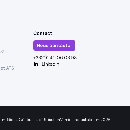
Contact
Nous contacter
igne
+33(0)1 40 06 03 93
Linkedin
 et ATS
onditions Générales d’Utilisation
Version actualisée en
2026
s réglementations. Personnalisez vos préférences pour contrôler